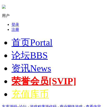
用户
登录
注册
首页
Portal
论坛
BBS
资讯
News
荣誉会员[SVIP]
充值库币
车库源码
»
论坛
›
游戏程序源代码
›
商业网络游戏
›
查看内容