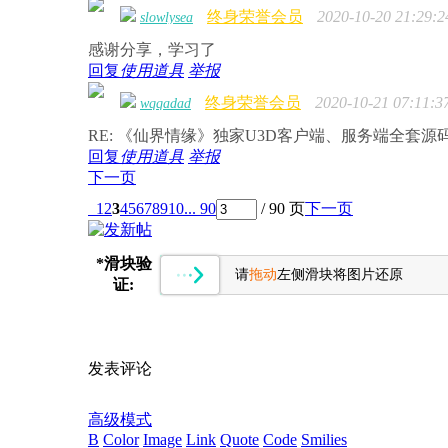
终身荣誉会员
2020-10-20 21:29:2
slowlysea
感谢分享，学习了
回复
使用道具
举报
终身荣誉会员
2020-10-21 07:11:3
wqqadad
RE: 《仙界情缘》独家U3D客户端、服务端全套源码
回复
使用道具
举报
下一页
1
2
3
4
5
6
7
8
9
10
... 90
/ 90 页
下一页
*
滑块验
请
拖动
左侧滑块将图片还原
证:
发表评论
高级模式
B
Color
Image
Link
Quote
Code
Smilies