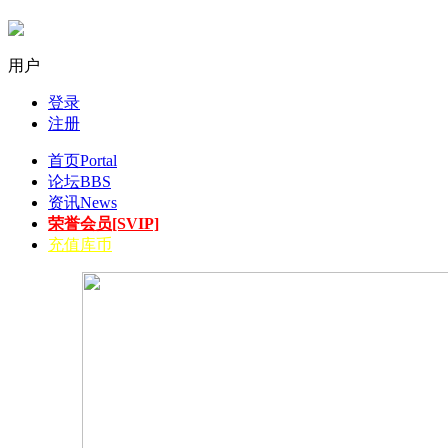
用户
登录
注册
首页
Portal
论坛
BBS
资讯
News
荣誉会员[SVIP]
充值库币