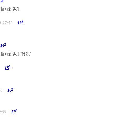
12
档+虚拟机
#
1:27:52
13
#
14
+虚拟机 [修改]
#
15
#
00
16
#
0:09
17