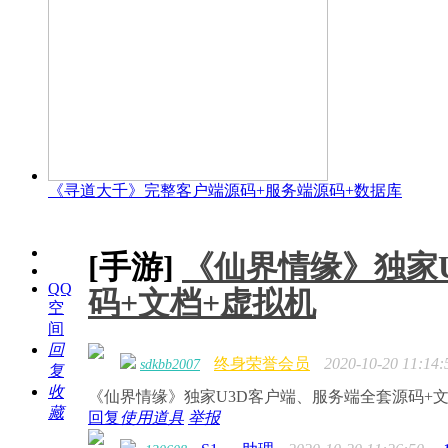
《寻道大千》完整客户端源码+服务端源码+数据库
[手游]
《仙界情缘》独家
QQ
码+文档+虚拟机
空
间
回
终身荣誉会员
2020-10-20 11:14:
sdkbb2007
复
收
《仙界情缘》独家U3D客户端、服务端全套源码+文
藏
回复
使用道具
举报