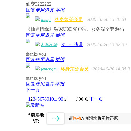
仙变3222222
回复
使用道具
举报
终身荣誉会员
2020-10-20 13:19:51
lingqi
《仙界情缘》独家U3D客户端、服务端全套源码
回复
使用道具
举报
S1 － 助理
2020-10-20 13:38:39
我叫小皓
thanks you
回复
使用道具
举报
终身荣誉会员
2020-10-20 14:35:3
feihongsc
thanks you
回复
使用道具
举报
下一页
1
2
3
4
5
6
7
8
9
10
... 90
/ 90 页
下一页
*
滑块验
请
拖动
左侧滑块将图片还原
证: