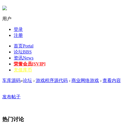
用户
登录
注册
首页
Portal
论坛
BBS
资讯
News
荣誉会员[SVIP]
充值库币
车库源码
»
论坛
›
游戏程序源代码
›
商业网络游戏
›
查看内容
发布帖子
热门讨论