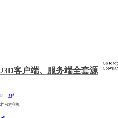
Go to to
U3D客户端、服务端全套源
Copyrig
#
58
11
档+虚拟机
#