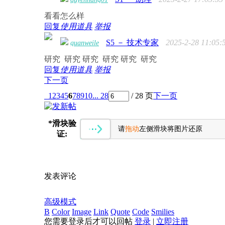
看看怎么样
回复
使用道具
举报
S5 － 技术专家
2025-2-28 11:05:
guanweile
研究 研究 研究 研究 研究 研究
回复
使用道具
举报
下一页
1
2
3
4
5
6
7
8
9
10
... 28
/ 28 页
下一页
*
滑块验
请
拖动
左侧滑块将图片还原
证:
发表评论
高级模式
B
Color
Image
Link
Quote
Code
Smilies
您需要登录后才可以回帖
登录
|
立即注册