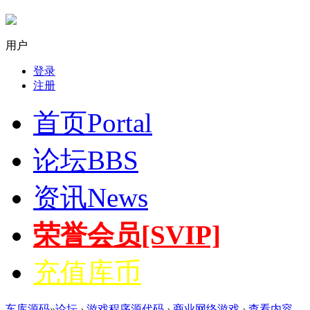
用户
登录
注册
首页
Portal
论坛
BBS
资讯
News
荣誉会员[SVIP]
充值库币
车库源码
»
论坛
›
游戏程序源代码
›
商业网络游戏
›
查看内容