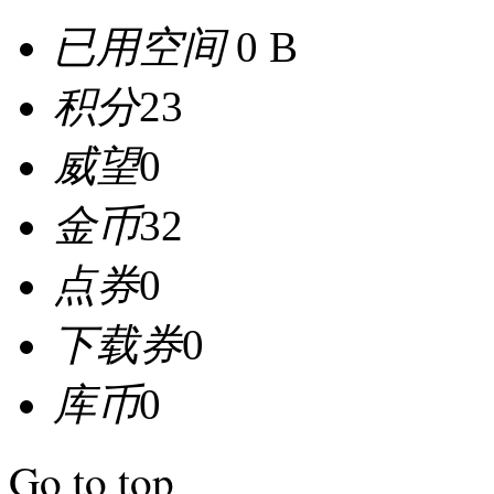
已用空间
0 B
积分
23
威望
0
金币
32
点券
0
下载券
0
库币
0
Go to top