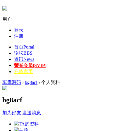
用户
登录
注册
首页
Portal
论坛
BBS
资讯
News
荣誉会员[SVIP]
充值库币
车库源码
›
bg8acf
›
个人资料
bg8acf
加为好友
发送消息
TA的资料
主题