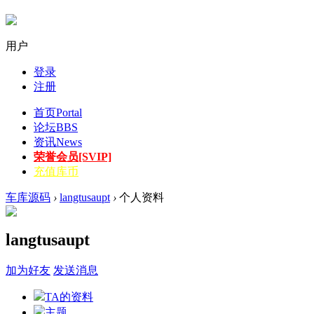
用户
登录
注册
首页
Portal
论坛
BBS
资讯
News
荣誉会员[SVIP]
充值库币
车库源码
›
langtusaupt
›
个人资料
langtusaupt
加为好友
发送消息
TA的资料
主题