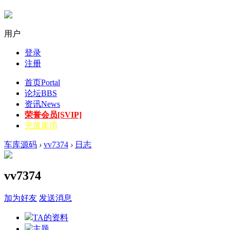
用户
登录
注册
首页
Portal
论坛
BBS
资讯
News
荣誉会员[SVIP]
充值库币
车库源码
›
vv7374
›
日志
vv7374
加为好友
发送消息
TA的资料
主题