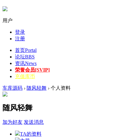
用户
登录
注册
首页
Portal
论坛
BBS
资讯
News
荣誉会员[SVIP]
充值库币
车库源码
›
随风轻舞
›
个人资料
随风轻舞
加为好友
发送消息
TA的资料