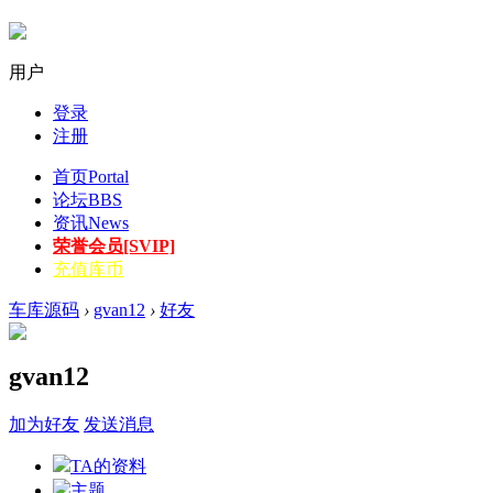
用户
登录
注册
首页
Portal
论坛
BBS
资讯
News
荣誉会员[SVIP]
充值库币
车库源码
›
gvan12
›
好友
gvan12
加为好友
发送消息
TA的资料
主题