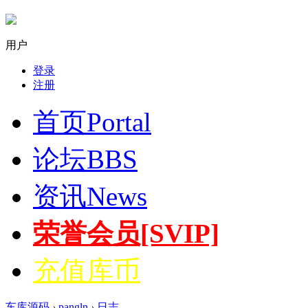
用户
登录
注册
首页
Portal
论坛
BBS
资讯
News
荣誉会员[SVIP]
充值库币
车库源码
›
pangln
›
日志