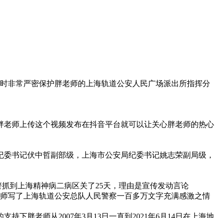
小时非常严密保护胖老师的上海轨道公安人民广场派出所指挥分
胖老师上传这个视频发布在抖音平台就可以让关心胖老师的热心
纪委书记伏中哲副部级，上海市公安局纪委书记姚志荣副局级，
所民警抓到上海精神病二病区关了25天，理由是宣传发动言论
老师写了上海轨道公安总队人民警察一百多万文字充满感激之情
老师从2007年3月13日一直到2021年6月14日在上海地