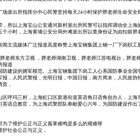
场派出所指挥分中心民警坚持每天24小时保护胖老师生命安全到今
荣，所以上海宝山公安通河新村派出所民警可以指挥调动全上海
五个小时，上海黄埔公安分局外滩派出所以查身份证为由扣留胖
家新闻主流媒体广泛报道高度称赞上海宝钢集团上钢一厂下岗职工
，胖老师东方卫视 ，胖老师湖南卫视，胖老师江苏电视台，胖老
访报道
国防建设的拥军模范。上海宝钢集团下岗工人心系国防事业全国
军报，人民武警报，光明日报，中国日报，南方周末，人民政协报
清贫，
山区呼玛三村，上海虹口区新港街道英语角日语角创办人，上海市
习英语总教官，为上海武警部队奉献爱心六年，为国防建设作出
部为了维护公正与正义孤掌难鸣是多么的艰难呀
维护社会公正与正义，