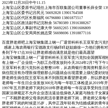
2023年12月20日中午11.15
上海宝山区委原书记现任上海市百联集团公司董事长薛全荣 13901
上海宝山区委书记吕民元 56692828 13901764508
上海宝山区代区长斯福民 66796880 13801875517
上海宝山区政法副书记沈秋余 56780389 13916388267
上海宝山区人事副书记康大华 56692265 13901606809
上海宝山区公安局局长姚志荣 56698696 13918877116
百度胖老师吧上海宝钢集团上钢一厂退管科科长王亚军贪污克扣
感谢上海农商银行宝德路支行杨眻眻赵姑娘徐一力他们拥有对
务到下午17点30分让胖老师感动满意就是他们最高愿望
上海宝钢集团上钢一厂退管科科长王亚军贪污克扣全国拥军楷模
有上钢一厂企业统一为职工办理发放到今天2024年2月7号下午16
王亚军科长贪污克扣长达整整10年，从农商银行查阅资料显示生
病住院没有办理医保理赔那么问题就会出现需要上级纪委好好
胖老师生病住院王亚军出来不到医院来看望胖老师，所以胖老师从
老师每一年生日企业发放300元与每一年职工体检是从2019年
1997年五月胖老师下岗到2018年胖老师每一年应该享受到生
国家法律规定不允许企业违法逼迫低保收入家庭与独生子女家
一厂不顾胖老师父母亲的死活非要胖老师下岗，胖老师父亲每个
胖老师下岗的时候是35岁，风华正茂年轻有为结婚成家的青年