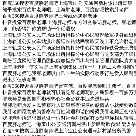
百度360搜索百度胖老师吧上海宝山公 安通河新村派出所民警
知乎搜索百度胖老师吧。上海胖老师。百度贴吧搜索胖老师
百度360搜索百度胖老师吧三号线偶遇胖老师
抖音搜索百度胖老师.上海胖老师.东方时空采访胖老师。胖老
师，能否得到你的帮助一个话语权
上海轨道公安人民广场派出所指挥分中心民警倪敏军挺身而出铮
上海轨道公安火车站派出所延长路站民警昨天晚上不允许胖老
上海轨道公安人民广场派出所指挥分中心民警铮铮铁骨毫无畏
上海轨道公安人民广场派出所指挥分中心民警与党支部为了维
期盼百度网站管理员团队能够挺身而出与抖音管理员团队肩并
上海胖老师 傅文宝是上海宝钢集团上钢一厂下岗工人全国拥
百度胖老师吧我胖老师以自己一生的实际行动践行热爱人民警
派出所值班领导
百度360搜索百度胖老师吧曹声伟、百度胖老师吧王伟华、百
抖音搜索百度胖老师就可以看见胖老师写的人民警察一百多万
胖老师是全国拥军楷模热心社会公益事业先进标兵
我胖老师热爱人民警察对人民警察有深厚的感情从小就受到教
我胖老师愿意成为警察与百姓沟通和谐的桥梁我胖老师还会继
我胖老师所追求愿意做一位对社会对国家有贡献望你相互转告上海
百度胖老师吧上海宝山公 安通河新村派出所民警欺负绑 架谋
百度360搜索百度胖老师吧上海宝山公安通河新村派出所民警