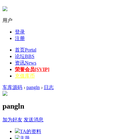
用户
登录
注册
首页
Portal
论坛
BBS
资讯
News
荣誉会员[SVIP]
充值库币
车库源码
›
pangln
›
日志
pangln
加为好友
发送消息
TA的资料
主题