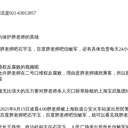
1-63012857
为保护胖老师的英雄
度胖老师吧石宇玉，百度胖老师吧倪敏军，还有具体负责每天24
维权反腐败的视频呢
允许胖老师在二号口维权反腐败，理由是胖老师骚扰乘客，所以
看
顶无比强大的压力要对胖老师杀人灭口斩草除根的上海宝武集团
2021年6月15日凌晨4.00胖老师被上海轨道公安火车站派出
，百度胖老师吧石宇玉，百度胖老师吧倪敏军，就可以看见我胖
王伟华，政治处副主任石宇玉，人民广场派出所所长倪敏军的支持下胖