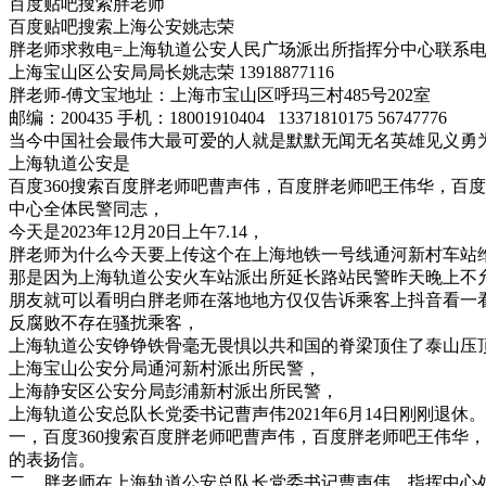
百度贴吧搜索胖老师
百度贴吧搜索上海公安姚志荣
胖老师求救电=上海轨道公安人民广场派出所指挥分中心联系电话是02
上海宝山区公安局局长姚志荣 13918877116
胖老师-傅文宝地址：上海市宝山区呼玛三村485号202室
邮编：200435 手机：18001910404 13371810175 56747776
当今中国社会最伟大最可爱的人就是默默无闻无名英雄见义勇
上海轨道公安是
百度360搜索百度胖老师吧曹声伟，百度胖老师吧王伟华，百
中心全体民警同志，
今天是2023年12月20日上午7.14，
胖老师为什么今天要上传这个在上海地铁一号线通河新村车站
那是因为上海轨道公安火车站派出所延长路站民警昨天晚上不
朋友就可以看明白胖老师在落地地方仅仅告诉乘客上抖音看一
反腐败不存在骚扰乘客，
上海轨道公安铮铮铁骨毫无畏惧以共和国的脊梁顶住了泰山压
上海宝山公安分局通河新村派出所民警，
上海静安区公安分局彭浦新村派出所民警，
上海轨道公安总队长党委书记曹声伟2021年6月14日刚刚退休。
一，百度360搜索百度胖老师吧曹声伟，百度胖老师吧王伟华
的表扬信。
二，胖老师在上海轨道公安总队长党委书记曹声伟，指挥中心处长