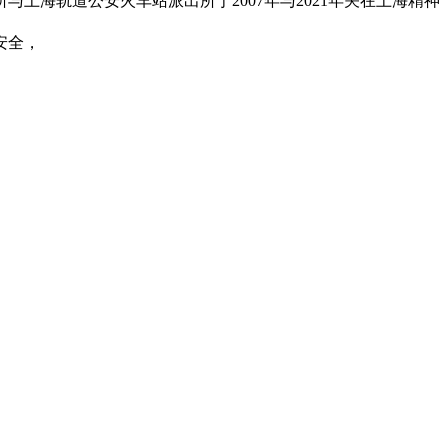
海轨道公安火车站派出所于2007年与2021年关在上海精神
安全，