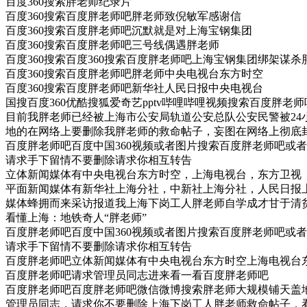
百度360搜索胖老师纪录片
百度360搜索百度胖老师吧胖老师致倪敏军感谢信
百度360搜索百度胖老师吧沉默就是对上海宝钢集团
百度360搜索百度胖老师吧三号线偶遇胖老师
百度360搜索百度360搜索百度胖老师吧上海宝钢集团绑架谋
百度360搜索百度胖老师吧胖老师中央电视台东方时空
百度360搜索百度胖老师吧新华社人民日报中央电视台
国搜百度360优酷搜狐爱奇艺pptv哔哩哔哩视频搜索百度胖老师
目前我胖老师已经被上海市公安局轨道公安总队公安民警被24
地的在网络上要删除我胖老师的救命帖子，妄图在网络上彻底
百度胖老师吧百度中国360视频或者图片搜索百度胖老师吧或
请求手下留情不要删除请求你相互转告
立体新闻媒体有中央电视台东方时空，上海电视台，东方卫视
平面新闻媒体有新华社上海分社，中新社上海分社，人民日报上
媒体蜂拥而来采访报道我上海下岗工人胖老师自学成才甘于清
看懂上海：地铁奇人“胖老师”
百度胖老师吧百度中国360视频或者图片搜索百度胖老师吧或
请求手下留情不要删除请求你相互转告
百度胖老师吧立体新闻媒体有中央电视台东方时空上海电视台
百度胖老师吧请求管理员同志进来看一看百度胖老师吧
百度胖老师吧百度胖老师吧微信微博搜索胖老师大规模铺天盖
管理员同志，请求你不要删除上海下岗工人胖老师救命帖子，