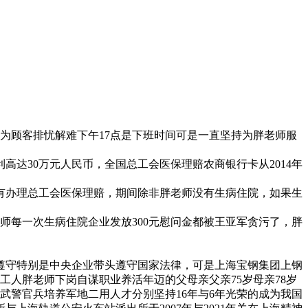
为顾客排忧解难下午17点是下班时间可是一直坚持为胖老师服
达30万元人民币，全国总工会医保理赔农商银行卡从2014年
年没有办理总工会医保理赔，期间除非胖老师没有生病住院，如果生
老师每一次生病住院企业发放300元慰问金都被王亚军贪污了，胖
遵守特别是中央企业带头遵守国家法律，可是上海宝钢集团上钢
工人胖老师下岗自谋职业养活年迈的父母亲父亲75岁母亲78岁
武警官兵培养军地二用人才分别坚持16年与6年光荣的成为我国