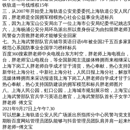
铁轨道一号线维权15年
三，从2007年开始受上海轨道公安党委委托上海轨道公安人民广
四，胖老师是全国拥军楷模热心社会公益事业先进标兵
五，因为上海宝山公安局出了一位上海市公安局纪委书记姚志
六，上海杨浦公安分局环岛派出所以查身份证为由扣留胖老师
民警奋力营救胖老师才能够安全回家
七。为上海武警部队官兵辅导英语日语6年被全国2千五百多
模范心系国防事业全国学习榜样标兵
百度360搜索胖老师中央电视台东方时空，胖老师上海电视台
台，胖老师宝山电视台，等全国新闻主流媒体蜂拥而来相继采
上海下岗工人胖老师自学成才甘于清贫，热心奉献，热心支持
新华社上海分社，中新社上海分社，人民日报上海分社，解放
流媒体蜂拥而来采访报道我上海下岗工人胖老师自学成才甘于
热心奉献，热心支持国防建设的拥军模范和标兵胖老师图片
八。上海人民公园，虹口公园，上海城市规划展示馆，上海宝
上海武警部队官兵学习英语总教官，上海武警部队首长子女学
胖老师 傅文宝
2021年9月27日上午午7.30
可以想象上海轨道公安人民广场派出所指挥分中心民警与党支
期盼百度网站管理员团队能够与抖音管理员团队肩并肩一起来
胖老师=傅文宝