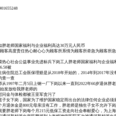
655248
胖老师国家福利与企业福利高达30万元人民币
顾客高度责任热心耐心心为顾客所系情为顾客所牵急为顾客所急
热心社会公益事业先进标兵下岗工人胖老师国家福利与企业福利高
.58被
病住院总工会医保理赔是从2018年开始的，2014年到2017
的查一查
1997年二月5日上钢一厂下岗以来一直到2022年60岁退休胖
开始发放给我胖老师的
日慰问金与体检都被王亚军贪污了
庭子女下岗，国家为了维护国家稳定而出台的法律任何企业必须
月退休金是800元母亲没有工作，胖老师是独生子女不允许下岗
就要胖老师下岗每个月215元低保工资走向社会奉献爱心，为上海