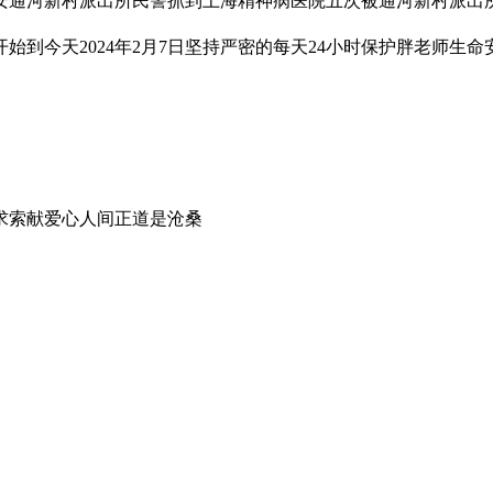
通河新村派出所民警抓到上海精神病医院五次被通河新村派出所与上
始到今天2024年2月7日坚持严密的每天24小时保护胖老师生命
求索献爱心人间正道是沧桑