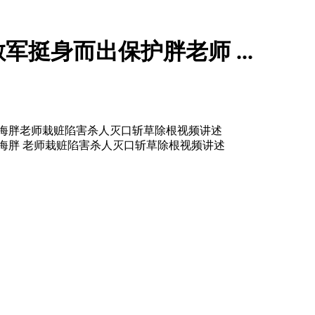
挺身而出保护胖老师 ...
海胖老师栽赃陷害杀人灭口斩草除根视频讲述
海胖 老师栽赃陷害杀人灭口斩草除根视频讲述