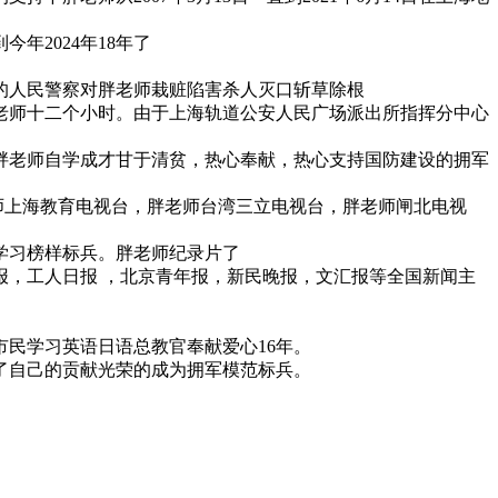
年2024年18年了
的人民警察对胖老师栽赃陷害杀人灭口斩草除根
老师十二个小时。由于上海轨道公安人民广场派出所指挥分中心
胖老师自学成才甘于清贫，热心奉献，热心支持国防建设的拥军
师上海教育电视台，胖老师台湾三立电视台，胖老师闸北电视
学习榜样标兵。胖老师纪录片了
，工人日报 ，北京青年报，新民晚报，文汇报等全国新闻主
民学习英语日语总教官奉献爱心16年。
了自己的贡献光荣的成为拥军模范标兵。