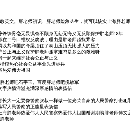
师教英文。胖老师初识、胖老师险象丛生，就可以核实上海胖老师
铮铁骨毫无畏惧奋不顾身无怨无悔义无反顾保护胖老师18年
师在二号口维权反腐败，理由是胖老师骚扰乘客
惧以共和国的脊梁顶住了泰山压顶无比强大的压力
护公正与正义保护胖老师孤掌难鸣是多么的艰难呀
肩一起来维护社会公正与正义
军楷模热心社会公益事业先进标兵
察热爱伟大祖国
度胖老师吧石宇玉。百度胖老师吧倪敏军
文字热情洋溢充满深厚感情的表扬信
育长大一定要像警察叔叔一样做一位光荣自豪的人民警察打击犯
续写人民警察的正能量表扬信
胖老师热爱伟大人民警察热爱伟大祖国谢谢期盼胖老师傅文宝2024
杀胖老师