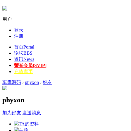
用户
登录
注册
首页
Portal
论坛
BBS
资讯
News
荣誉会员[SVIP]
充值库币
车库源码
›
phyxon
›
好友
phyxon
加为好友
发送消息
TA的资料
主题