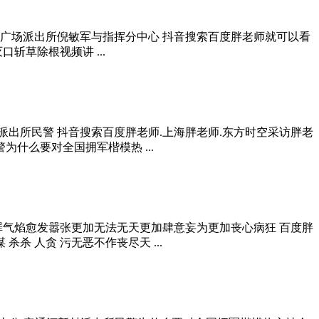
民广场派出所倪敏军与指挥分中心 抖音搜索百度胖老师就可以看
草除根视频讲 ...
派出所民警 抖音搜索百度胖老师.上海胖老师.东方时空采访胖老
什么要对全国拥军楷模热 ...
罪气焰愈发嚣张更加无法无天更加肆意妄为更加丧心病狂 百度胖
 人贪 污无恶不作丧尽天 ...