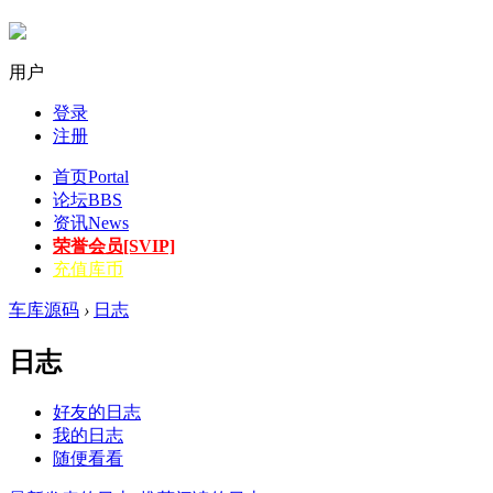
用户
登录
注册
首页
Portal
论坛
BBS
资讯
News
荣誉会员[SVIP]
充值库币
车库源码
›
日志
日志
好友的日志
我的日志
随便看看