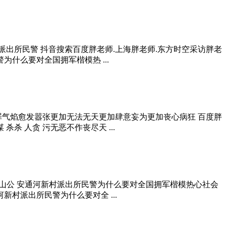
派出所民警 抖音搜索百度胖老师.上海胖老师.东方时空采访胖老
什么要对全国拥军楷模热 ...
罪气焰愈发嚣张更加无法无天更加肆意妄为更加丧心病狂 百度胖
 人贪 污无恶不作丧尽天 ...
宝山公 安通河新村派出所民警为什么要对全国拥军楷模热心社会
村派出所民警为什么要对全 ...