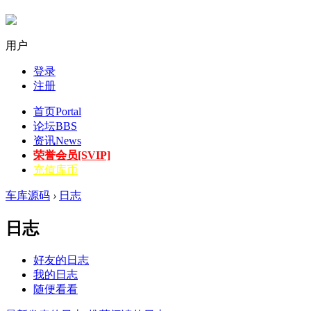
用户
登录
注册
首页
Portal
论坛
BBS
资讯
News
荣誉会员[SVIP]
充值库币
车库源码
›
日志
日志
好友的日志
我的日志
随便看看